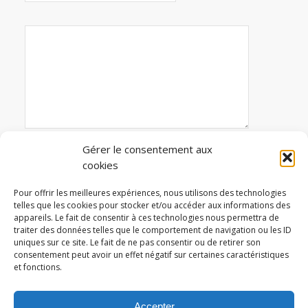
Gérer le consentement aux
cookies
Avertissez-moi des commentaires suivi par e-mail
Pour offrir les meilleures expériences, nous utilisons des technologies
telles que les cookies pour stocker et/ou accéder aux informations des
appareils. Le fait de consentir à ces technologies nous permettra de
traiter des données telles que le comportement de navigation ou les ID
Ce site utilise Akismet pour réduire les indésirables.
uniques sur ce site. Le fait de ne pas consentir ou de retirer son
En savoir plus sur la façon dont les données de
consentement peut avoir un effet négatif sur certaines caractéristiques
et fonctions.
vos commentaires sont traitées
.
Accepter