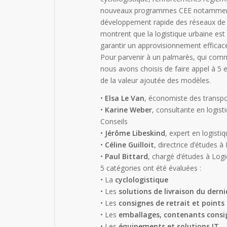
nouveaux programmes CEE notamment 
développement rapide des réseaux de c
montrent que la logistique urbaine est
garantir un approvisionnement efficace 
Pour parvenir à un palmarès, qui comme
nous avons choisis de faire appel à 5 e
de la valeur ajoutée des modèles.
•
Elsa Le Van
, économiste des transpor
•
Karine Weber
, consultante en logist
Conseils
•
Jérôme Libeskind
, expert en logist
•
Céline Guilloit
, directrice d’études à
•
Paul Bittard
, chargé d’études à Logi
5 catégories ont été évaluées :
• La
cyclologistique
• Les
solutions de livraison du dern
• Les
consignes de retrait et points 
• Les
emballages, contenants consig
• Les
équipements et solutions IT