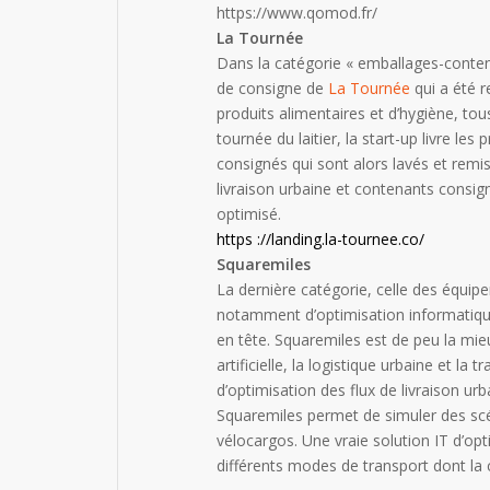
https://www.qomod.fr/
La Tournée
Dans la catégorie « emballages-contena
de consigne de
La Tournée
qui a été r
produits alimentaires et d’hygiène, to
tournée du laitier, la start-up livre 
consignés qui sont alors lavés et remis
livraison urbaine et contenants consi
optimisé.
https ://landing.la-tournee.co/
Squaremiles
La dernière catégorie, celle des équip
notamment d’optimisation informatiqu
en tête. Squaremiles est de peu la mieu
artificielle, la logistique urbaine et l
d’optimisation des flux de livraison urba
Squaremiles permet de simuler des sc
vélocargos. Une vraie solution IT d’op
différents modes de transport dont la c