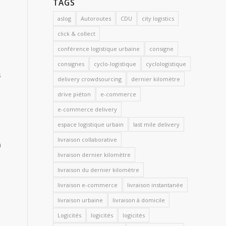
TAGS
aslog
Autoroutes
CDU
city logistics
click & collect
conférence logistique urbaine
consigne
consignes
cyclo-logistique
cyclologistique
s
delivery crowdsourcing
dernier kilomètre
drive piéton
e-commerce
e-commerce delivery
espace logistique urbain
last mile delivery
livraison collaborative
n
livraison dernier kilomètre
livraison du dernier kilomètre
livraison e-commerce
livraison instantanée
livraison urbaine
livraison à domicile
Logicités
logicités
logicités