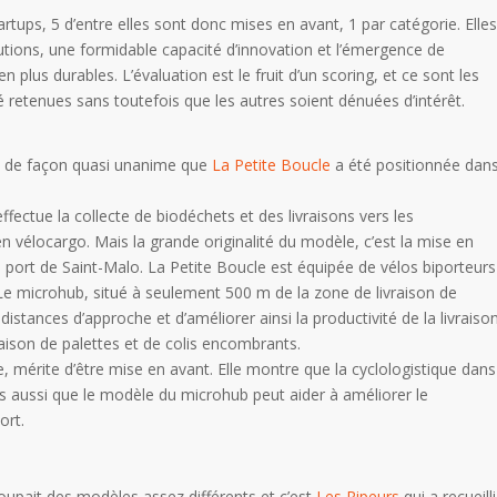
tartups, 5 d’entre elles sont donc mises en avant, 1 par catégorie. Elles
olutions, une formidable capacité d’innovation et l’émergence de
 plus durables. L’évaluation est le fruit d’un scoring, et ce sont les
é retenues sans toutefois que les autres soient dénuées d’intérêt.
est de façon quasi unanime que
La Petite Boucle
a été positionnée dan
ffectue la collecte de biodéchets et des livraisons vers les
en vélocargo. Mais la grande originalité du modèle, c’est la mise en
e port de Saint-Malo. La Petite Boucle est équipée de vélos biporteurs
 Le microhub, situé à seulement 500 m de la zone de livraison de
distances d’approche et d’améliorer ainsi la productivité de la livraiso
aison de palettes et de colis encombrants.
ple, mérite d’être mise en avant. Elle montre que la cyclologistique dans
is aussi que le modèle du microhub peut aider à améliorer le
ort.
roupait des modèles assez différents et c’est
Les Ripeurs
qui a recueilli