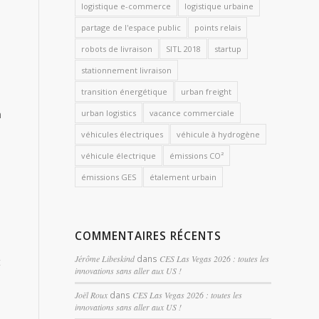
logistique e-commerce
logistique urbaine
partage de l'espace public
points relais
robots de livraison
SITL 2018
startup
stationnement livraison
transition énergétique
urban freight
n
urban logistics
vacance commerciale
véhicules électriques
véhicule à hydrogène
véhicule électrique
émissions CO²
émissions GES
étalement urbain
COMMENTAIRES RÉCENTS
Jérôme Libeskind
dans
CES Las Vegas 2026 : toutes les
t
innovations sans aller aux US !
e
Joël Roux
dans
CES Las Vegas 2026 : toutes les
innovations sans aller aux US !