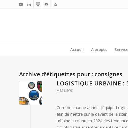
Accueil
A propos
Servic
Archive d’étiquettes pour :
consignes
LOGISTIQUE URBAINE : 
MES NEWS
Comme chaque année, l’équipe Logicités
afin de mettre sur le devant de la scè
urbaine a connu en 2024 des tendances
cyclologistique, renforcements régle