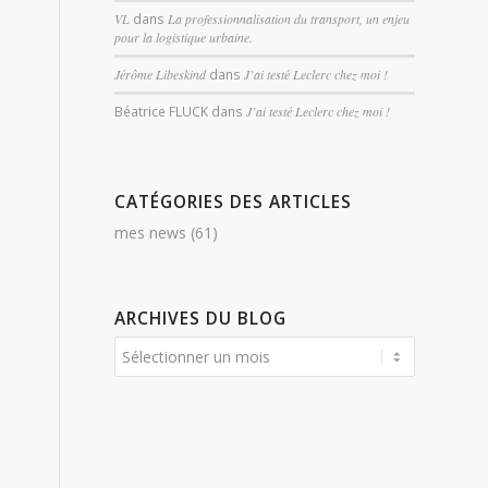
VL
dans
La professionnalisation du transport, un enjeu
pour la logistique urbaine.
Jérôme Libeskind
dans
J’ai testé Leclerc chez moi !
Béatrice FLUCK
dans
J’ai testé Leclerc chez moi !
CATÉGORIES DES ARTICLES
mes news
(61)
ARCHIVES DU BLOG