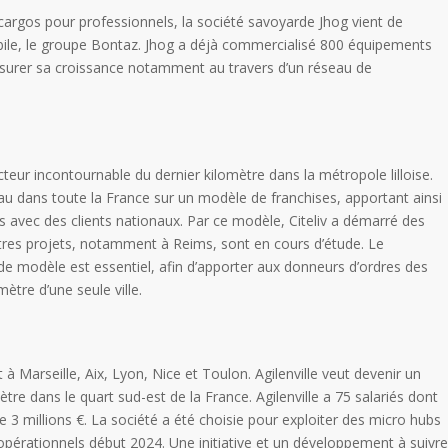
cargos pour professionnels, la société savoyarde Jhog vient de
ile, le groupe Bontaz. Jhog a déjà commercialisé 800 équipements
assurer sa croissance notamment au travers d’un réseau de
teur incontournable du dernier kilomètre dans la métropole lilloise.
eau dans toute la France sur un modèle de franchises, apportant ainsi
s avec des clients nationaux. Par ce modèle, Citeliv a démarré des
tres projets, notamment à Reims, sont en cours d’étude. Le
e modèle est essentiel, afin d’apporter aux donneurs d’ordres des
ètre d’une seule ville.
 à Marseille, Aix, Lyon, Nice et Toulon. Agilenville veut devenir un
tre dans le quart sud-est de la France. Agilenville a 75 salariés dont
de 3 millions €. La société a été choisie pour exploiter des micro hubs
opérationnels début 2024. Une initiative et un développement à suivre