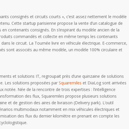
nts consignés et circuits courts », c’est assez nettement le modèle
etenu. Cette startup parisienne propose la vente d’un catalogue de
us en contenants consignés. En s’inspirant du modèle ancien de la
les produits commandés et collecte en même temps les contenants
 dans le circuit. La Tournée livre en véhicule électrique. E-commerce,
gnés sont associés au même modèle, un modèle 100% circulaire et
ements et solutions IT, regroupait près d’une quinzaine de solutions
e. Les solutions proposées par
Squaremiles
et DiaLog sont arrivées
x notée. Née de la rencontre de trois expertises : l’intelligence
a transformation des flux, Squaremiles propose plusieurs solutions
ine et de gestion des aires de livraison (Delivery park). L’outil
énarios multimodaux notamment en mix véhicules électriques et
timisation des flux du dernier kilomètre en prenant en compte les
yclologistique.