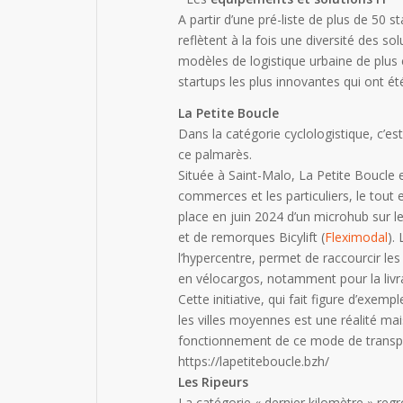
A partir d’une pré-liste de plus de 50 s
reflètent à la fois une diversité des s
modèles de logistique urbaine de plus en
startups les plus innovantes qui ont ét
La Petite Boucle
Dans la catégorie cyclologistique, c’
ce palmarès.
Située à Saint-Malo, La Petite Boucle e
commerces et les particuliers, le tout 
place en juin 2024 d’un microhub sur l
et de remorques Bicylift (
Fleximodal
).
l’hypercentre, permet de raccourcir les 
en vélocargos, notamment pour la livr
Cette initiative, qui fait figure d’exem
les villes moyennes est une réalité ma
fonctionnement de ce mode de transp
https://lapetiteboucle.bzh/
Les Ripeurs
La catégorie « dernier kilomètre » reg