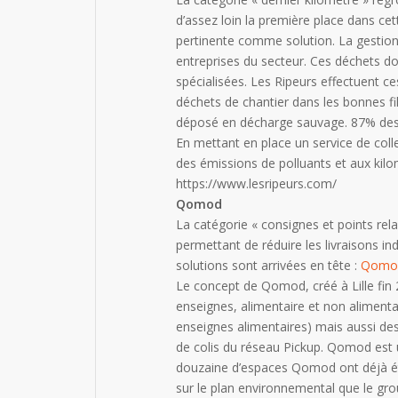
d’assez loin la première place dans ce
pertinente comme solution. La gestion d
entreprises du secteur. Ces déchets do
spécialisées. Les Ripeurs effectuent c
déchets de chantier dans les bonnes fil
déposé en décharge sauvage. 87% des 
En mettant en place un service de colle
des émissions de polluants et aux kilo
https://www.lesripeurs.com/
Qomod
La catégorie « consignes et points rel
permettant de réduire les livraisons in
solutions sont arrivées en tête :
Qomo
Le concept de Qomod, créé à Lille fin 
enseignes, alimentaire et non alimentai
enseignes alimentaires) mais aussi de
de colis du réseau Pickup. Qomod est un
douzaine d’espaces Qomod ont déjà été
sur le plan environnemental que le gro