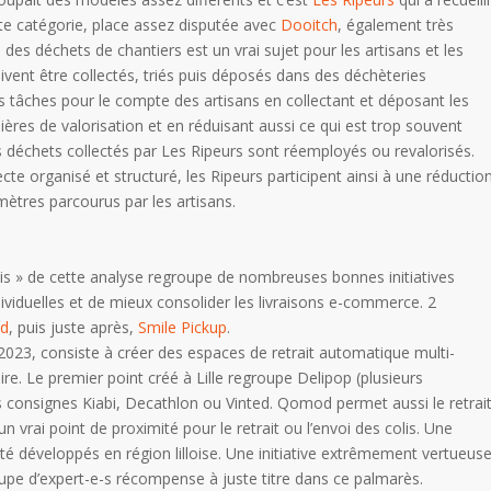
tte catégorie, place assez disputée avec
Dooitch
, également très
es déchets de chantiers est un vrai sujet pour les artisans et les
ivent être collectés, triés puis déposés dans des déchèteries
es tâches pour le compte des artisans en collectant et déposant les
ières de valorisation et en réduisant aussi ce qui est trop souvent
déchets collectés par Les Ripeurs sont réemployés ou revalorisés.
cte organisé et structuré, les Ripeurs participent ainsi à une réductio
mètres parcourus par les artisans.
ais » de cette analyse regroupe de nombreuses bonnes initiatives
dividuelles et de mieux consolider les livraisons e-commerce. 2
d
, puis juste après,
Smile Pickup
.
2023, consiste à créer des espaces de retrait automatique multi-
re. Le premier point créé à Lille regroupe Delipop (plusieurs
s consignes Kiabi, Decathlon ou Vinted. Qomod permet aussi le retrai
 vrai point de proximité pour le retrait ou l’envoi des colis. Une
 développés en région lilloise. Une initiative extrêmement vertueus
upe d’expert-e-s récompense à juste titre dans ce palmarès.