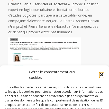
urbaine : enjeu serviciel et sociétal »
. Jérôme Libeskind,
expert en logistique urbaine et fondateur du bureau
d’études Logicités, participera à cette table-ronde, en
compagnie d’Alexandre Berger (La Poste), Antony Deniau
(Franprix) et Pierre Beharelle (Norauto). Ne manquez pas
ce débat qui promet d’être passionnant !
Gérer le consentement aux
cookies
Pour offrir les meilleures expériences, nous utilisons des technologies
Bon Paris Retail Week 2019 !
telles que les cookies pour stocker et/ou accéder aux informations des
appareils. Le fait de consentir à ces technologies nous permettra de
traiter des données telles que le comportement de navigation ou les ID
/
/
25/09/2019
0 COMMENTAIRES
PAR
JÉRÔME LIBESKIND
uniques sur ce site. Le fait de ne pas consentir ou de retirer son