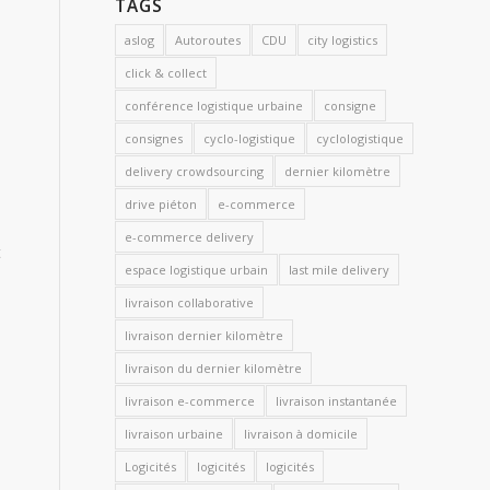
TAGS
aslog
Autoroutes
CDU
city logistics
click & collect
conférence logistique urbaine
consigne
consignes
cyclo-logistique
cyclologistique
delivery crowdsourcing
dernier kilomètre
drive piéton
e-commerce
e-commerce delivery
t
espace logistique urbain
last mile delivery
livraison collaborative
livraison dernier kilomètre
-
livraison du dernier kilomètre
livraison e-commerce
livraison instantanée
livraison urbaine
livraison à domicile
Logicités
logicités
logicités