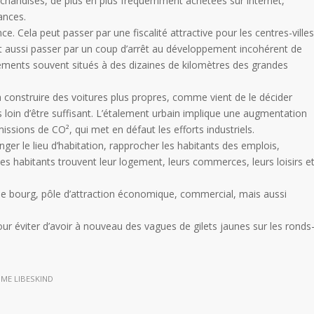
rchandises, de plus en plus fréquemment achetées sur internet,
ances.
ce. Cela peut passer par une fiscalité attractive pour les centres-villes
ut aussi passer par un coup d’arrêt au développement incohérent de
sements souvent situés à des dizaines de kilomètres des grandes
à construire des voitures plus propres, comme vient de le décider
s loin d’être suffisant. L’étalement urbain implique une augmentation
ssions de CO², qui met en défaut les efforts industriels.
ger le lieu d’habitation, rapprocher les habitants des emplois,
 les habitants trouvent leur logement, leurs commerces, leurs loisirs e
r le bourg, pôle d’attraction économique, commercial, mais aussi
our éviter d’avoir à nouveau des vagues de gilets jaunes sur les ronds
ÔME LIBESKIND