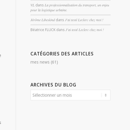
.
VL
dans
La professionnalisation du transport, un enjeu
pour la logistique urbaine.
Jérôme Libeskind
dans
J’ai testé Leclerc chez moi !
Béatrice FLUCK
dans
J’ai testé Leclerc chez moi !
CATÉGORIES DES ARTICLES
e
mes news
(61)
ARCHIVES DU BLOG
s