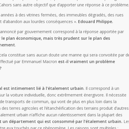
 Cahors sans autre objectif que d’apporter une réponse à ce problème
 années à des vitrines fermées, des immeubles dégradés, des rues
ent d’abandon aux lourdes conséquences ».
Edouard Philippe.
s annoncé par gouvernement correspond à la réponse apportée par
 le plan économique, mais très prudent sur le plan des
nnement
.
, cela constitue sans aucun doute une manne qui sera convoitée par d
t effectué par Emmanuel Macron
est-il vraiment un problème
?
l est intimement lié à l’étalement urbain
. Il correspond à un
ur la voiture individuelle, donc extrêmement énergivore. Il nécessite
 de transports de commun, qui vont de plus en plus loin dans la
des terres agricoles et l’étanchéification des terrains produit d’autres
lement urbain n’affiche aucun ralentissement dans la plupart des
est un département qui est consommé par l’étalement urbain.
Le
entre eux touchés par ce phénomène. Les raisons sont multiples :