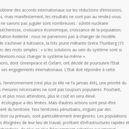
btenir des accords internationaux sur les réductions d’émissions,
, mais manifestement, les résultats ne sont pas au rendez-vous.
 ne savons pas juguler sont nombreuses : sûreté nucléaire
, sécheresse, croissance économique, croissance de la population.
statation évidente : nous ne parvenons pas à changer de modèle.
 de s’achever à Katowice, la très jeune militante Greta Thunberg (15
c des mots simples : « si les solutions au sein du système sont si
e devrions-nous changer le système lui-même ».
tions, dont Greenpeace et Oxfam, ont décidé de poursuivre l’Etat
 à ses engagements internationaux. L’Etat doit répondre à cette
l’environnement n’est plus (si elle ne l’a jamais été), une priorité du
es mesures nécessaires ne sont pas toujours populaires. Pourtant,
 et plus nous attendons, plus le coût en sera élevé.
é écologique a des limites. Mais d’autres actions sont peut-être
 du territoire. Nos territoires périurbains, irrigués par des
tion ou prévues, sont particulièrement énergivores. Les populations
 éloignées de leur lieu de travail, profitant d’infrastructures rapides e