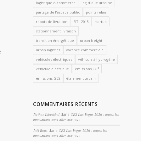
logistique e-commerce
logistique urbaine
partage de l'espace public
points relais
robots de livraison
SITL 2018
startup
stationnement livraison
transition énergétique
urban freight
urban logistics
vacance commerciale
e
véhicules électriques
véhicule à hydrogène
véhicule électrique
émissions CO²
émissions GES
étalement urbain
COMMENTAIRES RÉCENTS
Jérôme Libeskind
dans
CES Las Vegas 2026 : toutes les
innovations sans aller aux US !
Joël Roux
dans
CES Las Vegas 2026 : toutes les
innovations sans aller aux US !
e