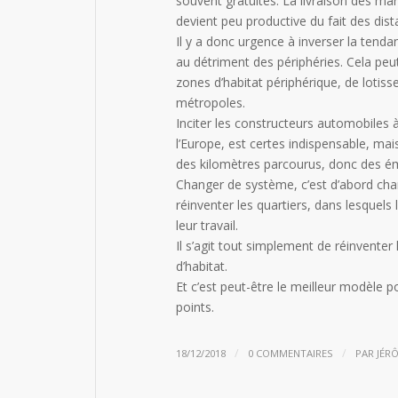
souvent gratuites. La livraison des ma
devient peu productive du fait des dist
Il y a donc urgence à inverser la tendan
au détriment des périphéries. Cela pe
zones d’habitat périphérique, de lotis
métropoles.
Inciter les constructeurs automobiles 
l’Europe, est certes indispensable, mai
des kilomètres parcourus, donc des émi
Changer de système, c’est d’abord chan
réinventer les quartiers, dans lesquels
leur travail.
Il s’agit tout simplement de réinvente
d’habitat.
Et c’est peut-être le meilleur modèle p
points.
/
/
18/12/2018
0 COMMENTAIRES
PAR
JÉR