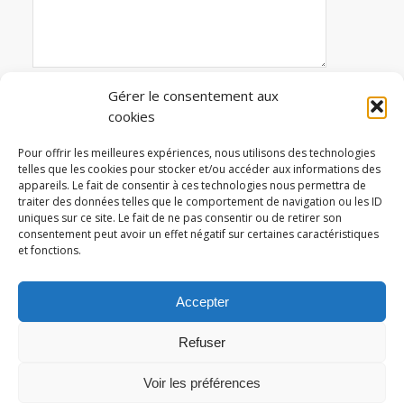
Gérer le consentement aux
cookies
Avertissez-moi des commentaires suivi par e-mail
Pour offrir les meilleures expériences, nous utilisons des technologies
telles que les cookies pour stocker et/ou accéder aux informations des
appareils. Le fait de consentir à ces technologies nous permettra de
traiter des données telles que le comportement de navigation ou les ID
Ce site utilise Akismet pour réduire les indésirables.
uniques sur ce site. Le fait de ne pas consentir ou de retirer son
En savoir plus sur la façon dont les données de
consentement peut avoir un effet négatif sur certaines caractéristiques
et fonctions.
vos commentaires sont traitées
.
Accepter
Refuser
Logicités 2025 © Copyright -
Mentions légales et politique de
Voir les préférences
confidentialité
-
Conditions générales de vente
-
Politique de cookies