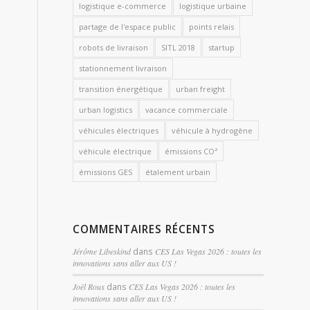
logistique e-commerce
logistique urbaine
partage de l'espace public
points relais
robots de livraison
SITL 2018
startup
stationnement livraison
transition énergétique
urban freight
urban logistics
vacance commerciale
véhicules électriques
véhicule à hydrogène
véhicule électrique
émissions CO²
émissions GES
étalement urbain
COMMENTAIRES RÉCENTS
Jérôme Libeskind
dans
CES Las Vegas 2026 : toutes les
innovations sans aller aux US !
Joël Roux
dans
CES Las Vegas 2026 : toutes les
innovations sans aller aux US !