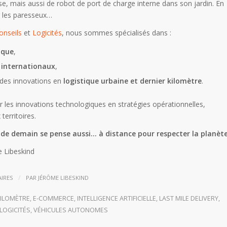
e, mais aussi de robot de port de charge interne dans son jardin. En
r les paresseux…
onseils
et
Logicités
, nous sommes spécialisés dans :
ique
,
internationaux
,
e des innovations en
logistique urbaine et dernier kilomètre
.
r les innovations technologiques en stratégies opérationnelles,
territoires.
 de demain se pense aussi… à distance pour respecter la planèt
 Libeskind
/
IRES
PAR
JÉRÔME LIBESKIND
KILOMÈTRE
,
E-COMMERCE
,
INTELLIGENCE ARTIFICIELLE
,
LAST MILE DELIVERY
,
LOGICITÉS
,
VÉHICULES AUTONOMES