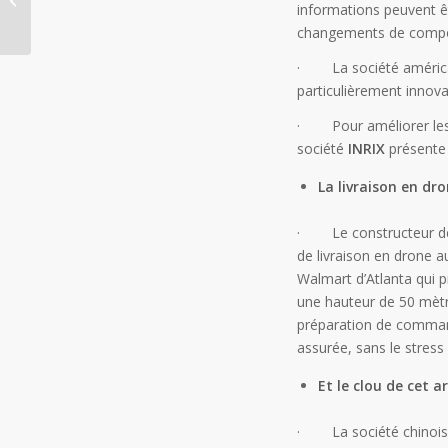
informations peuvent ê
villes contraintes
changements de comp
redéfinissent...
· La société améric
particulièrement innovan
· Pour améliorer les in
société
INRIX
présente 
La livraison en dr
· Le constructeur d
de livraison en drone 
Walmart d’Atlanta qui p
une hauteur de 50 mètr
préparation de commande
assurée, sans le stress 
Et le clou de cet ar
· La société chinoi