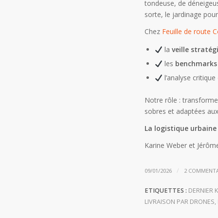
tondeuse, de déneigeus
sorte, le jardinage pou
Chez
Feuille de route C
la
veille stratég
les
benchmarks 
l’analyse critiqu
Notre rôle : transforme
sobres et adaptées aux 
La logistique urbaine
Karine Weber et Jérôme
/
09/01/2026
2 COMMENTA
ETIQUETTES :
DERNIER 
LIVRAISON PAR DRONES
,