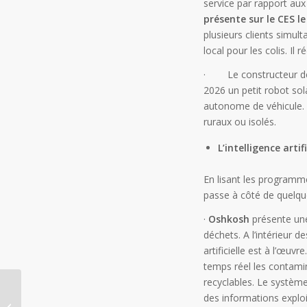
service par rapport aux
présente sur le CES l
plusieurs clients simul
local pour les colis. Il 
· Le constructeur de s
2026 un petit robot sol
autonome de véhicule. 
ruraux ou isolés.
L’intelligence arti
En lisant les programme
passe à côté de quelque
·
Oshkosh
présente une
déchets. A l’intérieur d
artificielle est à l’œuv
temps réel les contamina
recyclables. Le système
Transport urgent et de
des informations exploi
précision : quand les