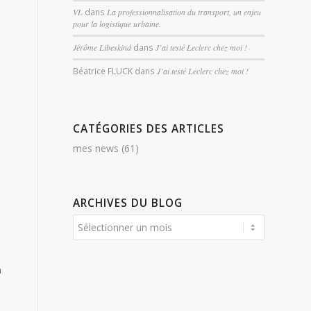
VL
dans
La professionnalisation du transport, un enjeu
pour la logistique urbaine.
Jérôme Libeskind
dans
J’ai testé Leclerc chez moi !
Béatrice FLUCK
dans
J’ai testé Leclerc chez moi !
CATÉGORIES DES ARTICLES
mes news
(61)
ARCHIVES DU BLOG
n