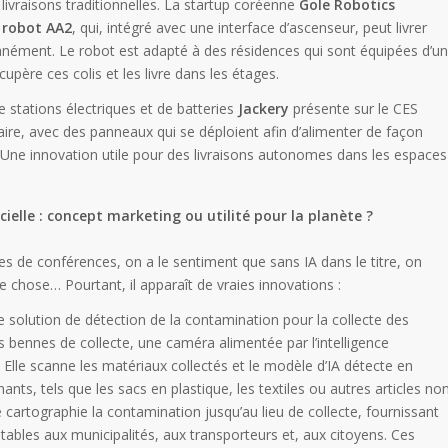
 livraisons traditionnelles. La startup coréenne
Gole Robotics
e robot AA2
, qui, intégré avec une interface d’ascenseur, peut livrer
tanément. Le robot est adapté à des résidences qui sont équipées d’un
récupère ces colis et les livre dans les étages.
tations électriques et de batteries
Jackery
présente sur le CES
aire, avec des panneaux qui se déploient afin d’alimenter de façon
Une innovation utile pour des livraisons autonomes dans les espaces
ficielle : concept marketing ou utilité pour la planète ?
s de conférences, on a le sentiment que sans IA dans le titre, on
 chose… Pourtant, il apparaît de vraies innovations :
 solution de détection de la contamination pour la collecte des
es bennes de collecte, une caméra alimentée par l’intelligence
re. Elle scanne les matériaux collectés et le modèle d’IA détecte en
nts, tels que les sacs en plastique, les textiles ou autres articles no
 cartographie la contamination jusqu’au lieu de collecte, fournissant
tables aux municipalités, aux transporteurs et, aux citoyens. Ces