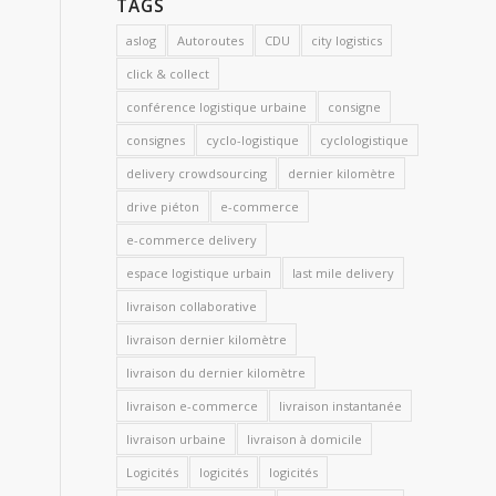
TAGS
aslog
Autoroutes
CDU
city logistics
click & collect
conférence logistique urbaine
consigne
consignes
cyclo-logistique
cyclologistique
delivery crowdsourcing
dernier kilomètre
drive piéton
e-commerce
e-commerce delivery
espace logistique urbain
last mile delivery
livraison collaborative
livraison dernier kilomètre
livraison du dernier kilomètre
livraison e-commerce
livraison instantanée
livraison urbaine
livraison à domicile
Logicités
logicités
logicités