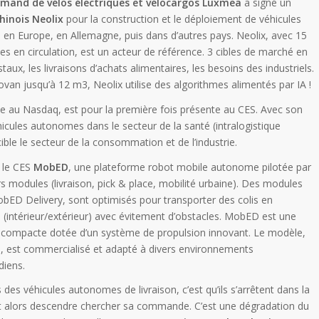
emand de vélos électriques et vélocargos Luxmea
a signé un
hinois Neolix
pour la construction et le déploiement de véhicules
 en Europe, en Allemagne, puis dans d’autres pays. Neolix, avec 15
 en circulation, est un acteur de référence. 3 cibles de marché en
taux, les livraisons d’achats alimentaires, les besoins des industriels.
an jusqu’à 12 m3, Neolix utilise des algorithmes alimentés par IA !
ée au Nasdaq, est pour la première fois présente au CES. Avec son
icules autonomes dans le secteur de la santé (intralogistique
 cible le secteur de la consommation et de l’industrie.
 le CES
MobED
, une plateforme robot mobile autonome pilotée par
s modules (livraison, pick & place, mobilité urbaine). Des modules
ED Delivery, sont optimisés pour transporter des colis en
(intérieur/extérieur) avec évitement d’obstacles. MobED est une
 compacte dotée d’un système de propulsion innovant. Le modèle,
, est commercialisé et adapté à divers environnements
diens.
 véhicules autonomes de livraison, c’est qu’ils s’arrêtent dans la
oit alors descendre chercher sa commande. C’est une dégradation du