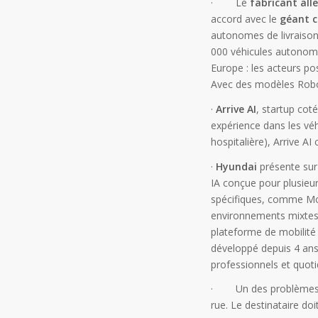
· Le
fabricant all
accord avec le
géant c
autonomes de livraison
000 véhicules autonomes
Europe : les acteurs pos
Avec des modèles Robov
·
Arrive AI
, startup cot
expérience dans les véh
hospitalière), Arrive AI
·
Hyundai
présente sur
IA conçue pour plusieur
spécifiques, comme Mob
environnements mixtes 
plateforme de mobilité
développé depuis 4 ans
professionnels et quoti
· Un des problèmes des
rue. Le destinataire d