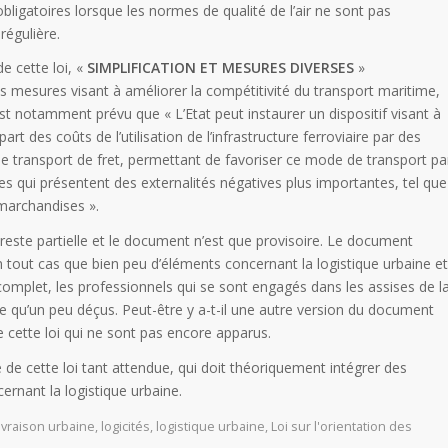
ligatoires lorsque les normes de qualité de l’air ne sont pas
régulière.
de cette loi, «
SIMPLIFICATION ET MESURES DIVERSES
»
s mesures visant à améliorer la compétitivité du transport maritime,
Il est notamment prévu que « L’Etat peut instaurer un dispositif visant à
rt des coûts de l’utilisation de l’infrastructure ferroviaire par des
e transport de fret, permettant de favoriser ce mode de transport pa
s qui présentent des externalités négatives plus importantes, tel que
 marchandises ».
 reste partielle et le document n’est que provisoire. Le document
n tout cas que bien peu d’éléments concernant la logistique urbaine et
 complet, les professionnels qui se sont engagés dans les assises de l
e qu’un peu déçus. Peut-être y a-t-il une autre version du document
e cette loi qui ne sont pas encore apparus.
e de cette loi tant attendue, qui doit théoriquement intégrer des
ernant la logistique urbaine.
livraison urbaine
,
logicités
,
logistique urbaine
,
Loi sur l'orientation des