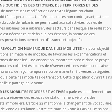
NS QUOTIDIENS DES CITOYENS, DES TERRITOIRES ET DES
e de nombreuses modifications de textes légaux, touchant
obilité des personnes. Un élément, certes non contraignant, est une
le du code de l’urbanisme permettant aux collectivités locales de
ones urbaines ou à urbaniser, des secteurs dans lesquels la réalisation
e est nécessaire et définir, le cas échéant, la nature de ces
es prescriptions permettant d’assurer cet objectif ».
A REVOLUTION NUMERIQUE DANS LES MOBILITES
» a pour objectif
tions en matière de mobilité, de favoriser les expérimentations et
ormes de mobilité. Une disposition importante prévue dans ce projet
pour les collectivités locales de réserver certaines voies ou certaines
unales, de façon temporaire ou permanente, à diverses catégories
ou à certaines modalités de transport. Cette disposition ouvrirait ains
illeur partage de la voirie.
R LES MOBILITES PROPRES ET ACTIVES
» parle essentiellement d’un
stant à réserver des espaces de stationnement vélo lors des
s immobiliers. L’article 22 mentionne le changement de vocabulaire.
 de Zone à Circulation Restreinte mais de Zone à Faibles Emissions.