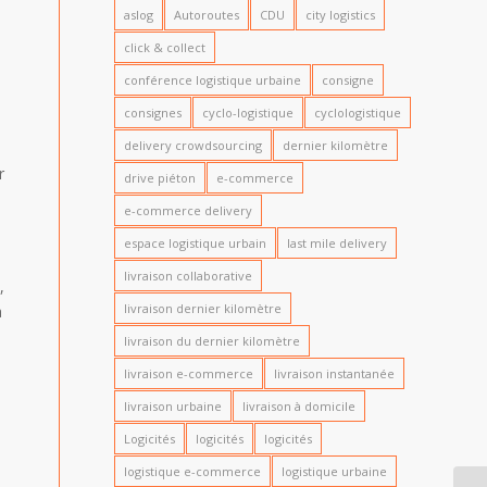
aslog
Autoroutes
CDU
city logistics
click & collect
conférence logistique urbaine
consigne
consignes
cyclo-logistique
cyclologistique
delivery crowdsourcing
dernier kilomètre
r
drive piéton
e-commerce
e-commerce delivery
espace logistique urbain
last mile delivery
livraison collaborative
,
livraison dernier kilomètre
a
livraison du dernier kilomètre
livraison e-commerce
livraison instantanée
livraison urbaine
livraison à domicile
Logicités
logicités
logicités
logistique e-commerce
logistique urbaine