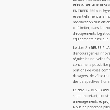
RÉPONDRE AUX BESOI
ENTREPRISES
» intègr
essentiellement à la m
modification d’un artic
« délimiter, dans les z
d’équipements logistiqu
équipements ainsi que l
Le titre 2 «
REUSSIR L
d’encourager les innova
réguler les nouvelles f
concerne la possibilité 
portions de voies comm
d’usagers, de véhicules 
des perspectives à un me
Le titre 3 «
DEVELOPPE
sujet important, consi
aménagements et projet
Nous ne parlerons plus