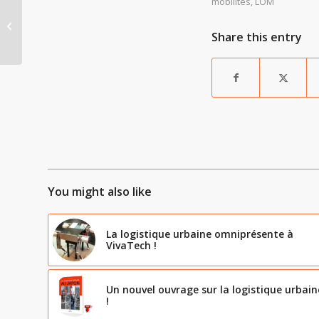
mobilités
,
LOM
Mobilité : ce que vous
avez peut-être
Share this entry
manqué cet été
You might also like
La logistique urbaine omniprésente à
VivaTech !
Un nouvel ouvrage sur la logistique urbain
!