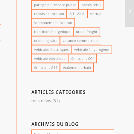
partage de l'espace public
points relais
robots de livraison
SITL 2018
startup
stationnement livraison
transition énergétique
urban freight
urban logistics
vacance commerciale
véhicules électriques
véhicule à hydrogène
véhicule électrique
émissions CO²
émissions GES
étalement urbain
ARTICLES CATEGORIES
mes news
(61)
ARCHIVES DU BLOG