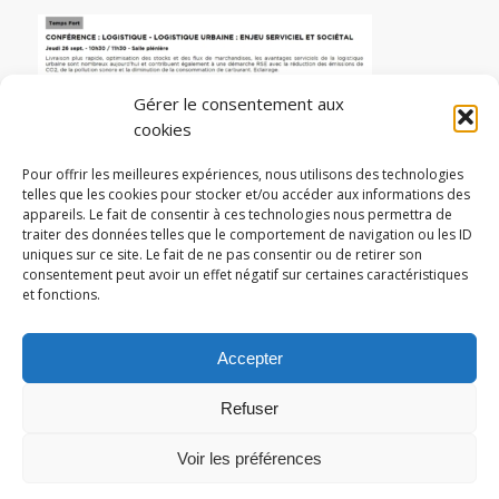
Gérer le consentement aux
cookies
Pour offrir les meilleures expériences, nous utilisons des technologies
telles que les cookies pour stocker et/ou accéder aux informations des
appareils. Le fait de consentir à ces technologies nous permettra de
traiter des données telles que le comportement de navigation ou les ID
uniques sur ce site. Le fait de ne pas consentir ou de retirer son
Bon Paris Retail Week 2019 !
consentement peut avoir un effet négatif sur certaines caractéristiques
et fonctions.
Accepter
Refuser
Ce site utilise des cookies. En continuant à naviguer sur le site,
Voir les préférences
vous acceptez notre utilisation des cookies.
Logicités © Copyright - website by
studioHF
-
Mentions légales et
politique de confidentialité
-
Conditions générales de vente
OK
Learn more