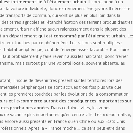
l est intimement lié à l’étalement urbain
. Il correspond à un
ur la voiture individuelle, donc extrêmement énergivore. Il nécessite
 de transports de commun, qui vont de plus en plus loin dans la
des terres agricoles et l’étanchéification des terrains produit d’autres
lement urbain n’affiche aucun ralentissement dans la plupart des
est un département qui est consommé par l’étalement urbain.
Le
entre eux touchés par ce phénomène. Les raisons sont multiples :
 l’habitat périphérique, coût de l’énergie assez favorable. Pour faire
l faut probablement y faire revenir aussi les habitants, donc freiner
rbanisme, mais surtout par une volonté locale, souvent absente, au
tant, il risque de devenir très présent sur les territoires lors des
merciales périphériques se sont accrues trois fois plus vite que
ent les premières touchées par les évolutions de la consommation.
teurs et l’e-commerce auront des conséquences importantes sur
outes prochaines années
. Dans certaines villes, les zones
x de vacance plus importantes qu’en centre-ville. Les « dead malls »,
s encore aussi présents en France qu’en Chine ou aux Etats-Unis
rofessionnels. Après la « France moche », ce sera peut-être dans