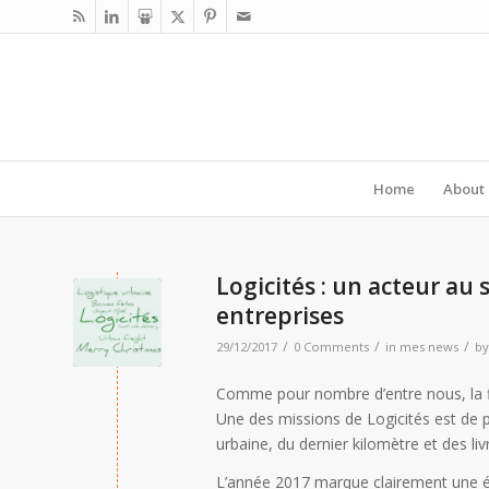
Home
About
Logicités : un acteur au s
entreprises
/
/
/
29/12/2017
0 Comments
in
mes news
b
Comme pour nombre d’entre nous, la fin 
Une des missions de Logicités est de p
urbaine, du dernier kilomètre et des l
L’année 2017 marque clairement une ét