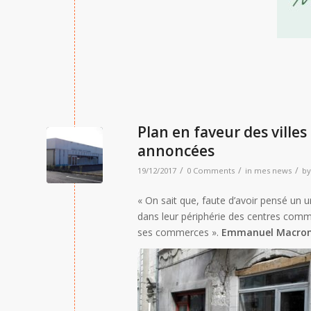
Plan en faveur des ville
annoncées
/
/
/
19/12/2017
0 Comments
in
mes news
b
« On sait que, faute d’avoir pensé un 
dans leur périphérie des centres comme
ses commerces ».
Emmanuel Macron,