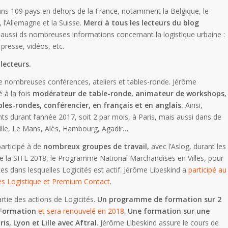
dans 109 pays en dehors de la France, notamment la Belgique, le
 l’Allemagne et la Suisse.
Merci à tous les lecteurs du blog
e aussi ds nombreuses informations concernant la logistique urbaine :
presse, vidéos, etc.
 lecteurs.
de nombreuses conférences, ateliers et tables-ronde. Jérôme
é à la fois
modérateur de table-ronde, animateur de workshops,
les-rondes, conférencier, en français et en anglais.
Ainsi,
ts durant l’année 2017, soit 2 par mois, à Paris, mais aussi dans de
eille, Le Mans, Alès, Hambourg, Agadir…
articipé à de
nombreux groupes de travail,
avec l’Aslog, durant les
 de la SITL 2018, le Programme National Marchandises en Villes, pour
es dans lesquelles Logicités est actif. Jérôme Libeskind a
participé au
ies Logistique et Premium Contact
.
artie des actions de Logicités.
Un programme de formation sur 2
 Formation
et sera renouvelé en 2018
.
Une formation sur une
is, Lyon et Lille avec Aftral
. Jérôme Libeskind assure le cours de