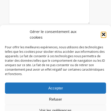
Gérer le consentement aux
cookies
Avertissez-moi des commentaires suivi par e-mail
Pour offrir les meilleures expériences, nous utilisons des technologies
telles que les cookies pour stocker et/ou accéder aux informations des
appareils. Le fait de consentir à ces technologies nous permettra de
traiter des données telles que le comportement de navigation ou les ID
Ce site utilise Akismet pour réduire les indésirables.
uniques sur ce site. Le fait de ne pas consentir ou de retirer son
En savoir plus sur la façon dont les données de
consentement peut avoir un effet négatif sur certaines caractéristiques
et fonctions.
vos commentaires sont traitées
.
Accepter
Refuser
Logicités 2025 © Copyright -
Mentions légales et politique de
Voir les préférences
confidentialité
-
Conditions générales de vente
-
Politique de cookies